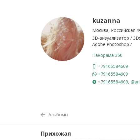
kuzanna
Москва, Российская 
3D-визуализатор / 3DS
Adobe Photoshop /
Панорама 360
+79165584609
+79165584609
+79165584609, @an
Альбомы
Прихожая